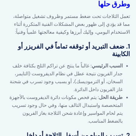
وطرق حلها
تعمل الثلاجات تحت ضغط مستمر وظروف تشغيل متواصلة،
مما قد يؤدي إلى ظهور بعض المشكلات الفنية المتكررة أثناء
الاستخدام اليومي، وإليك أبرزها وكيفية معالجتها علمياً وفنياً:
1. ضعف التبريد أو توقفه تماماً في الفريزر أو
الكابينة
السبب الرئيسي:
غالباً ما ينتج عن تراكم الثلج بكثافة خلف
جدار الفريون نتيجة عطل في نظام الديفروست (التايمر،
السخان، أو الترموديسك)، أو بسبب وجود تسرب في شحنة
غاز الفريون داخل الدائرة.
طريقة الحل:
يتم فحص مكونات دائرة الديفروست بالأجهزة
المتخصصة واستبدال التالف منها، وفي حال وجود تسريب
يتم لحام المواسير وإعادة شحن الثلاجة بغاز الفريون
بالضغط المناسب.
2. تسرب المياه من أسفل الثلاجة أو داخل