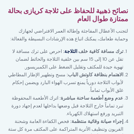
نصائح ذهبية للحفاظ على ثلاجة كريازى بحالة
ممتازة طوال العام
لتجنب الأعطال المفاجئة وإطالة العمر الافتراضي لجهازك
وحماية طعامك، يمكنك اتباع هذه الإرشادات البسيطة والفعالة:
ترك مسافة كافية خلف
الثلاجة
:
احرص على ترك مسافة لا
تقل عن 10 إلى 15 سم بين خلفية الثلاجة والحائط لضمان
تهوية جيدة للمكثف وتقليل الضغط على الكمبريسور.
الاهتمام بنظافة كاوتش الباب:
مسح وتطهير الإطار المطاطي
لأبواب الثلاجة دورياً يمنع تسرب الهواء البارد ويضمن إحكام
غلق الأبواب تماماً.
عدم وضع أطعمة ساخنة مباشرة:
اترك الأطعمة المحفوظة
تبرد تماماً خارج الثلاجة قبل وضعها بداخلها لعدم إجهاد دورة
التبريد ورفع استهلاك الكهرباء.
إجراء صيانة وقائية منتظمة:
فحص الكفاءة العامة وشحنة
الفريون وتنظيف الأتربة المتراكمة على المكثف مرة كل ستة